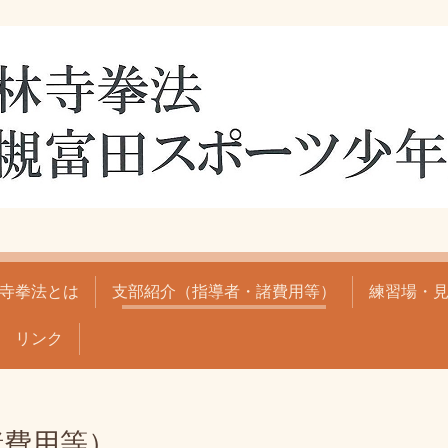
寺拳法とは
支部紹介（指導者・諸費用等）
練習場・
リンク
諸費用等）